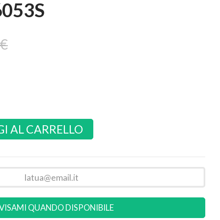
 6053S
 €
I AL CARRELLO
VISAMI QUANDO DISPONIBILE