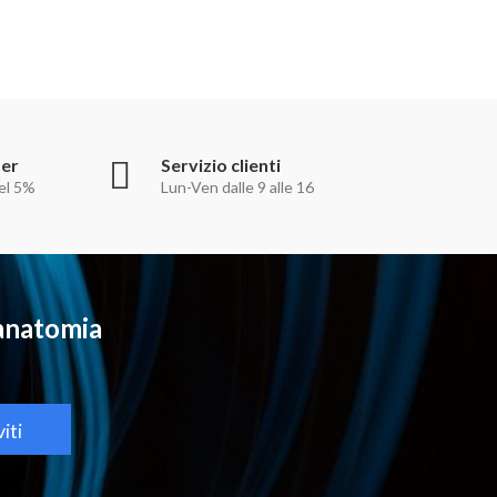
ter
Servizio clienti
el 5%
Lun-Ven dalle 9 alle 16
oanatomia
viti