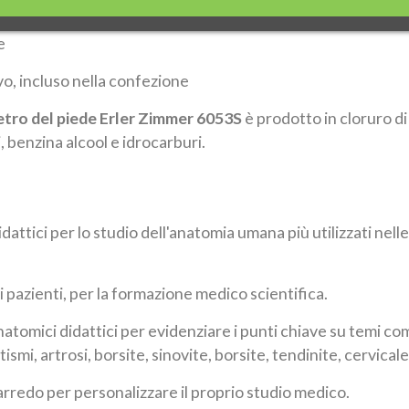
e
o, incluso nella confezione
etro del piede Erler Zimmer 6053S
è prodotto in cloruro di
i, benzina alcool e idrocarburi.
dattici per lo studio dell'anatomia umana più utilizzati nelle
i pazienti, per la formazione medico scientifica.
natomici didattici per evidenziare i punti chiave su temi co
smi, artrosi, borsite, sinovite, borsite, tendinite, cervicale,
redo per personalizzare il proprio studio medico.