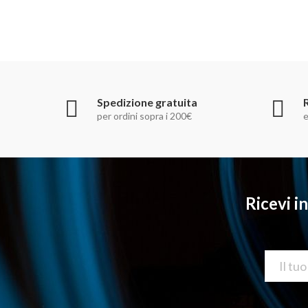
Spedizione gratuita
per ordini sopra i 200€
e
Ricevi i