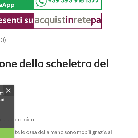
(0)
one dello scheletro del
tri
filo.
tue
ente economico
e Tutte le ossa della mano sono mobili grazie al