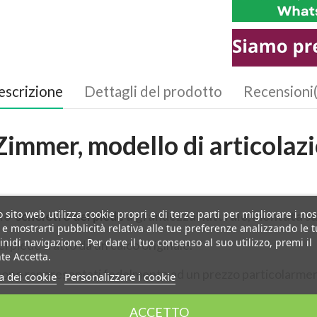
escrizione
Dettagli del prodotto
Recensioni
Zimmer, modello di articolazi
 sito web utilizza cookie propri e di terze parti per migliorare i nos
llo
scheletro del piede
a grandezza naturale, montata su 
i e mostrarti pubblicità relativa alle tue preferenze analizzando le 
inidi navigazione. Per dare il tuo consenso al suo utilizzo, premi il
l piede tratto da un calco originale.
te Accetta.
de sono rappresentati fedelmente ad un prezzo particolarm
ca dei cookie
Personalizzare i cookie
 tutta la gamma di movimenti delle ossa delle dita del pied
ACCETTO