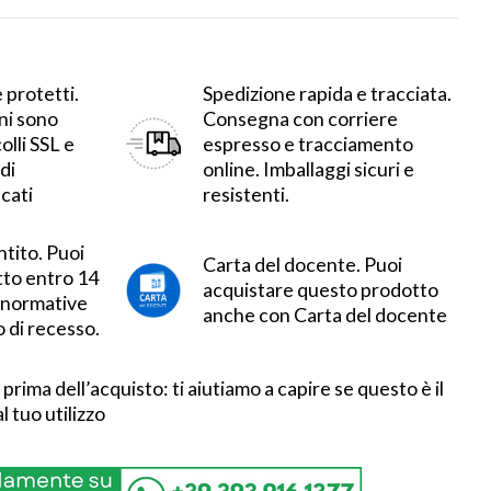
 protetti.
Spedizione rapida e tracciata.
ni sono
Consegna con corriere
olli SSL e
espresso e tracciamento
di
online. Imballaggi sicuri e
cati
resistenti.
ntito.
Puoi
Carta del docente.
Puoi
otto entro 14
acquistare questo prodotto
e normative
anche con Carta del docente
o di recesso.
i prima dell’acquisto: ti aiutiamo a capire se questo è il
l tuo utilizzo