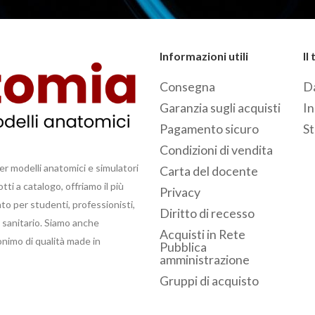
Informazioni utili
Il
Consegna
Da
Garanzia sugli acquisti
In
Pagamento sicuro
St
Condizioni di vendita
er modelli anatomici e simulatori
Carta del docente
ti a catalogo, offriamo il più
Privacy
to per studenti, professionisti,
Diritto di recesso
e sanitario. Siamo anche
Acquisti in Rete
nonimo di qualità made in
Pubblica
amministrazione
Gruppi di acquisto