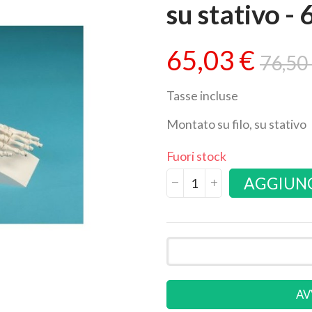
su stativo -
65,03 €
76,50
Tasse incluse
Montato su filo, su stativo
Fuori stock
AGGIUNG
AV