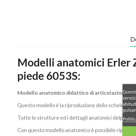
D
Modelli anatomici Erler 
piede 6053S:
Questo
Modello anatomico didattico di articolazione de
serviz
abitud
Questo modello è la riproduzione dello scheletro de
pulsan
Tutte le strutture ed i dettagli anatomici delpie
Politi
Con questo modello anatomico è possibile riprodurre