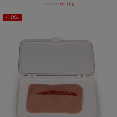
257,70 €
231,93 €
-10%