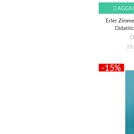
AGGIU
Erler Zimme
Didattic
O
21,
-15%