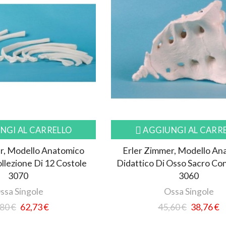
NGI AL CARRELLO
AGGIUNGI AL CARR
r, Modello Anatomico
Erler Zimmer, Modello An
ollezione Di 12 Costole
Didattico Di Osso Sacro Co
3070
3060
ssa Singole
Ossa Singole
80 €
62,73 €
45,60 €
38,76 €