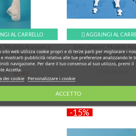
NGI AL CARRELLO
AGGIUNGI AL CARR
r, Modello Anatomico
Erler Zimmer, Modello An
 sito web utilizza cookie propri e di terze parti per migliorare i nos
ico Di Ulna 3081
Didattico, Collezione Di Os
i e mostrarti pubblicità relativa alle tue preferenze analizzando le 
Mano 3080
ssa Singole
inidi navigazione. Per dare il tuo consenso al suo utilizzo, premi il
te Accetta.
Ossa Singole
50 €
18,28 €
ca dei cookie
Personalizzare i cookie
67,10 €
57,04 €
ACCETTO
-15%