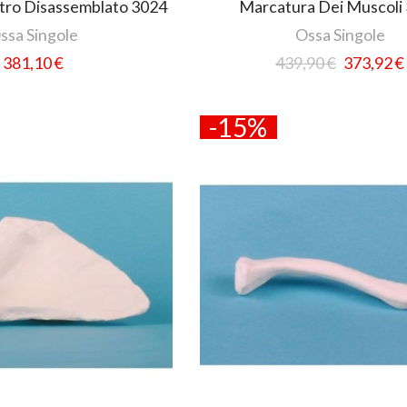
tro Disassemblato 3024
Marcatura Dei Muscoli
ssa Singole
Ossa Singole
381,10 €
439,90 €
373,92 €
-15%