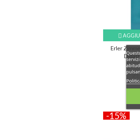
AGGIU
Erler Zimme
Questo
Didatt
serviz
O
abitud
pulsan
21,
Politi
-15%