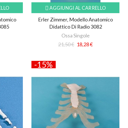
ELLO
AGGIUNGI AL CARRELLO
atomico
Erler Zimmer, Modello Anatomico
 3085
Didattico Di Radio 3082
Ossa Singole
21,50 €
18,28 €
-15%