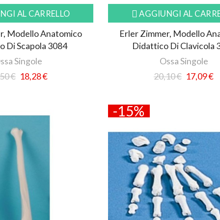
NGI AL CARRELLO
AGGIUNGI AL CARR
r, Modello Anatomico
Erler Zimmer, Modello An
o Di Scapola 3084
Didattico Di Clavicola
ssa Singole
Ossa Singole
50 €
18,28 €
20,10 €
17,09 €
-15%