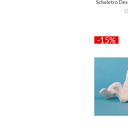
Scheletro Des
O
-15%