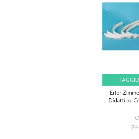
AGGIU
Erler Zimme
Didattico, C
O
73,