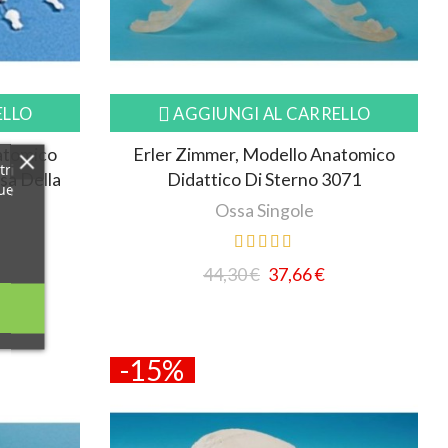
ELLO
AGGIUNGI AL CARRELLO
atomico
Erler Zimmer, Modello Anatomico
tri
sa Della
Didattico Di Sterno 3071
tue
Ossa Singole
44,30 €
37,66 €
-15%