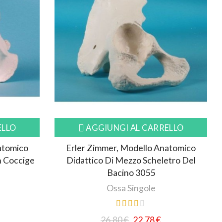
ELLO
AGGIUNGI AL CARRELLO
atomico
Erler Zimmer, Modello Anatomico
n Coccige
Didattico Di Mezzo Scheletro Del
Bacino 3055
Ossa Singole
26,80 €
22,78 €