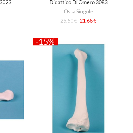
 3023
Didattico Di Omero 3083
Ossa Singole
25,50 €
21,68 €
-15%