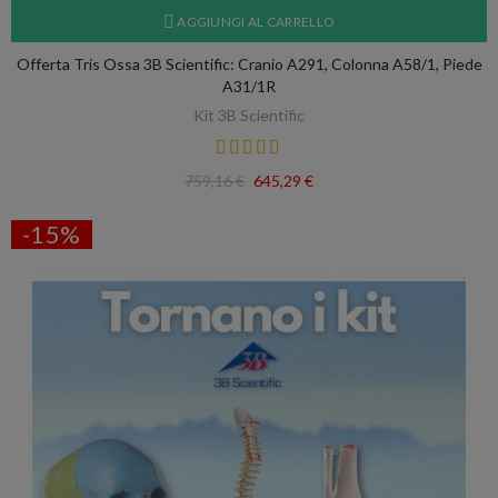
AGGIUNGI AL CARRELLO
Offerta Tris Ossa 3B Scientific: Cranio A291, Colonna A58/1, Piede
A31/1R
Kit 3B Scientific
759,16 €
645,29 €
-15%