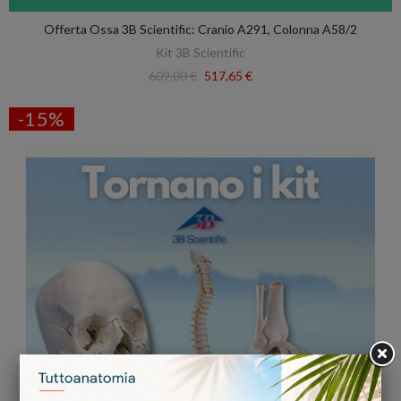
Offerta Ossa 3B Scientific: Cranio A291, Colonna A58/2
Kit 3B Scientific
609,00 €
517,65 €
-15%