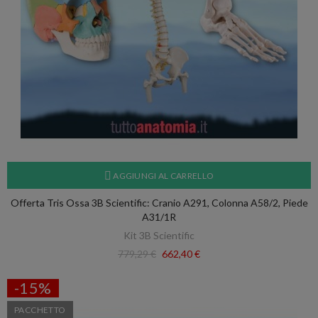
AGGIUNGI AL CARRELLO
Offerta Tris Ossa 3B Scientific: Cranio A291, Colonna A58/2, Piede
A31/1R
Kit 3B Scientific
779,29 €
662,40 €
-15%
PACCHETTO