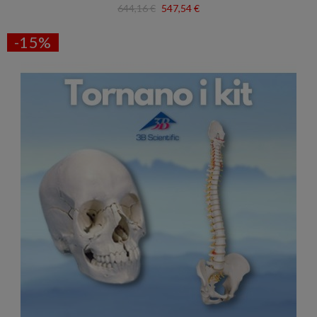
644,16 €
547,54 €
-15%