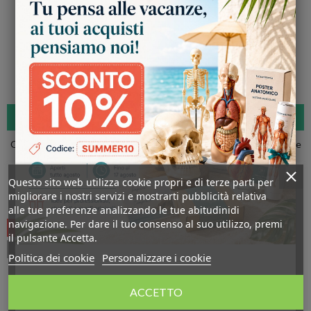
AGGIUNGI AL CARRELLO
Offerta Tris Ossa 3B Scientific: Cranio A290, Colonna A58/2, Piede
A31/1R
Kit 3B Scientific
Questo sito web utilizza cookie propri e di terze parti per
669,00 €
568,65 €
migliorare i nostri servizi e mostrarti pubblicità relativa
alle tue preferenze analizzando le tue abitudinidi
navigazione. Per dare il tuo consenso al suo utilizzo, premi
-15%
il pulsante Accetta.
PACCHETTO
Politica dei cookie
Personalizzare i cookie
ACCETTO