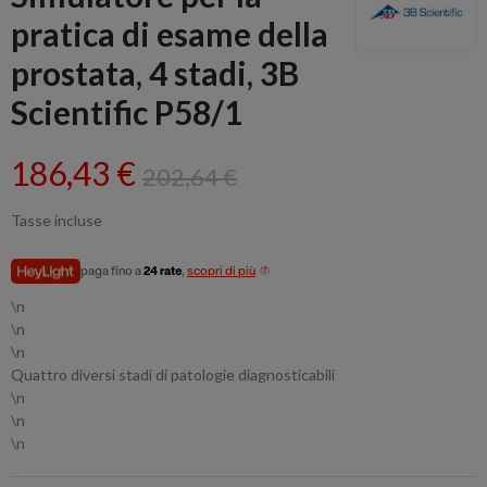
pratica di esame della
prostata, 4 stadi, 3B
Scientific P58/1
186,43 €
202,64 €
Tasse incluse
paga fino a
24 rate
,
scopri di più
\n
\n
\n
Quattro diversi stadi di patologie diagnosticabili
\n
\n
\n