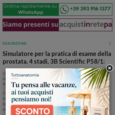
DESCRIZIONE
Simulatore per la pratica di esame della
prostata, 4 stadi, 3B Scientific P58/1:
Questo semplicissimo simulatore di
esame della prostata
viene
utilizzato nella simulazione medica e nella formazione clinica per
dimostrare e praticare l'
esplorazione digitale rettale (EDR)
.
Il simulatore per la pratice dell'esame della prostata 3B Scientific
include 4 diverse prostate per esercitarsi con i metodi di palpazione
(in decubito laterale o in posizione genupettorale) e le ablilità
diagnostiche utilizzati negli esami rettali.