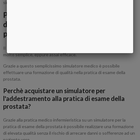
simulazione medica.
Per esercitazioni nella pratica
dell'esame della prostata ancora più
pratiche e realistiche
Il simulatore dell'esame della prostata è stato realizzato in modo
molto semplice, eppure assai efficace.
Grazie a questo semplicissimo simulatore medico è possibile
effettuare una formazione di qualità nella pratica di esame della
prostata.
Perchè acquistare un simulatore per
l'addestramento alla pratica di esame della
prostata?
Grazie alla pratica medico infermieristica su un simulatore per la
pratica di esame della prostata è possibile realizzare una formazione
di elevata qualità senza il rischio di arrecare danni o sofferenze ad un
paziente vero.