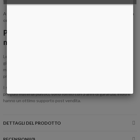
Questo è legato alla produzione e non alla mancanza di qualità
Attenzione: per acquistare questo simulatore è necessaria una
certificazione di utilizzo in ambito medico o di formazione
Perchè acquistare un simulatore
medico?
Le scuole di medicina, gli enti di formazione e di specializzazione per
giovani medici utilizzano i simulatori per l'addestramento dei giovani
medici alle pratiche che poi dovranno affrontare nella loro vita
professonale.
I simulatori medici Erler Zimmer sono tutti realizzati in Germania, in
pregiati material plastici, sono forniti con 3 anni di garanzia, inoltre
hanno un ottimo supporto post vendita.
DETTAGLI DEL PRODOTTO
RECENSIONI(0)