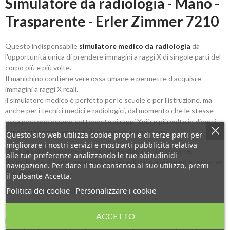
Simulatore da radiologia - Mano -
Trasparente - Erler Zimmer 7210
Questo indispensabile
simulatore medico da radiologia
da
l'opportunità unica di prendere immagini a raggi X di singole parti del
corpo più e più volte.
Il manichino contiene vere ossa umane e permette d acquisre
immagini a raggi X reali.
ll simulatore medico è perfetto per le scuole e per l'istruzione, ma
anche per i tecnici medici e radiologici, dal momento che le stesse
ossa possono essere sottoposte ai raggi Xpiù e più volte in diversi
contesti senza pericolo di danneggiare un paziente.
Questo sito web utilizza cookie propri e di terze parti per
migliorare i nostri servizi e mostrarti pubblicità relativa
Le ossa sono incorporate in materiale plastico trasparente.
alle tue preferenze analizzando le tue abitudinidi
Il simulatore di mano per radiologia è realizzato a mano ed è unico nel
navigazione. Per dare il tuo consenso al suo utilizzo, premi
suo genere.
il pulsante Accetta.
Politica dei cookie
Personalizzare i cookie
Esso può variare in colore e forma.
Grazie all'alta tecnologia che viene utilizzata per la sua produzone ci
ACCETTO
possono essere scolorimento e crepe al suo interno.